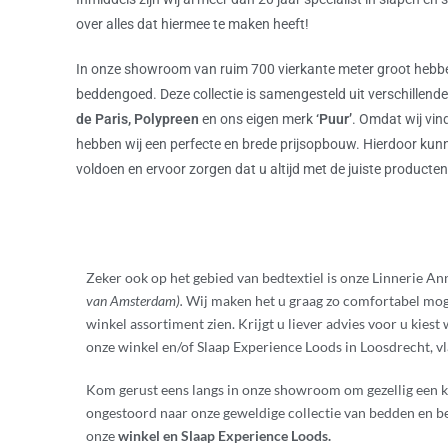
over alles dat hiermee te maken heeft!
In onze showroom van ruim 700 vierkante meter groot hebben
beddengoed. Deze collectie is samengesteld uit verschillend
de Paris, Polypreen
en ons eigen merk
‘Puur’
. Omdat wij vin
hebben wij een perfecte en brede prijsopbouw. Hierdoor kun
voldoen en ervoor zorgen dat u altijd met de juiste producten
Zeker ook op het gebied van bedtextiel is onze Linnerie An
van Amsterdam).
Wij maken het u graag zo comfortabel mogel
winkel assortiment zien. Krijgt u liever advies voor u kies
onze winkel en/of Slaap Experience Loods in Loosdrecht, 
Kom gerust eens langs in onze showroom om gezellig een ko
ongestoord naar onze geweldige collectie van bedden en bed
onze
winkel en Slaap Experience Loods.