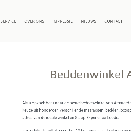
SERVICE
OVER ONS
IMPRESSIE
NIEUWS
CONTACT
Beddenwinkel
Als u opzoek bent naar dé beste beddenwinkel van Amsterdam,
keuze uit honderden verschillende matrassen, bedden, boxs
adres van de ideale winkel en Slaap Experience Loods.
Inmiddels zijn wij al meer dan 20 jaar specialist in slapen e