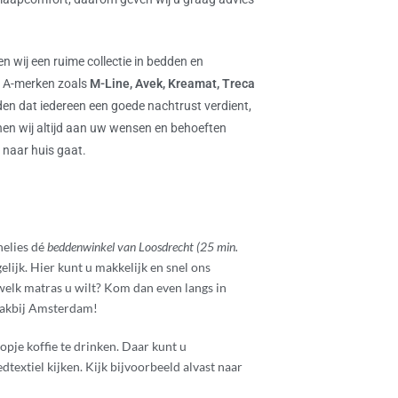
 wij een ruime collectie in bedden en
e A-merken zoals
M-Line, Avek,
Kreamat,
Treca
den dat iedereen een goede nachtrust verdient,
nen wij altijd aan uw wensen en behoeften
 naar huis gaat.
nelies dé
beddenwinkel van Loosdrecht (25 min.
ijk. Hier kunt u makkelijk en snel ons
t welk matras u wilt? Kom dan even langs in
vlakbij Amsterdam!
pje koffie te drinken. Daar kunt u
textiel kijken. Kijk bijvoorbeeld alvast naar