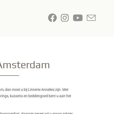
 Amsterdam
 dan moet u bij Linnerie Annelies zijn. Met
prings, kussens en beddengoed bent u aan het
n slaapcomfort, daarom geven wij u graag advies