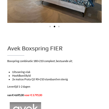
Avek Boxspring FIER
Boxspring combinatie 180×210 compleet, bestaande uit;
Uitvoering vlak
Hoofdbord Byld
2x matras Prata Q5 90×210 standaard en stevig
Levertijd 1-2 dagen
van € 4.695,00
voor € 3.795,00