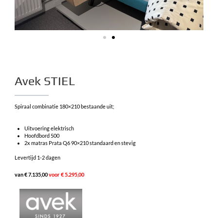
Avek STIEL
Spiraal combinatie 180×210 bestaande uit;
Uitvoering elektrisch
Hoofdbord 500
2x matras Prata Q6 90×210 standaard en stevig
Levertijd 1-2 dagen
van € 7.135,00
voor € 5.295,00