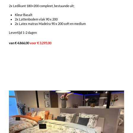
2x Ledikant 180×200 compleet, bestaande uit;
Kleur Basalt
2x Lattenbodem vlak 90 x 200
2x Latex matras Madeira 90 x 200 soft en medium
Levertijd 1-2 dagen
van € 4.866,00
voor € 3.295,00