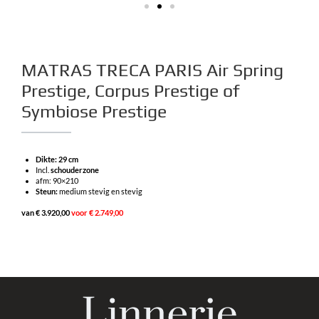
MATRAS TRECA PARIS Air Spring
Prestige, Corpus Prestige of
Symbiose Prestige
Dikte: 29 cm
Incl.
schouderzone
afm: 90×210
Steun:
medium stevig en stevig
van € 3.920,00
voor € 2.749,00