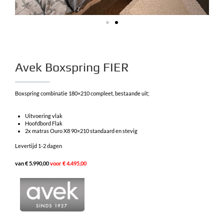
Avek Boxspring FIER
Boxspring combinatie 180×210 compleet, bestaande uit;
Uitvoering vlak
Hoofdbord Flak
2x matras Ouro X8 90×210 standaard en stevig
Levertijd 1-2 dagen
van € 5.990,00
voor € 4.495,00