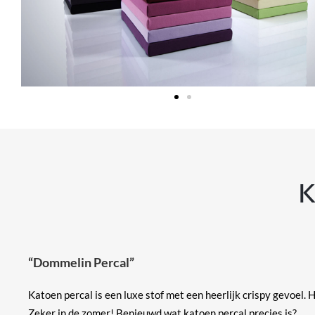
K
“Dommelin Percal”
Katoen percal is een luxe stof met een heerlijk crispy gevoel. 
Zeker in de zomer! Benieuwd wat katoen percal precies is?