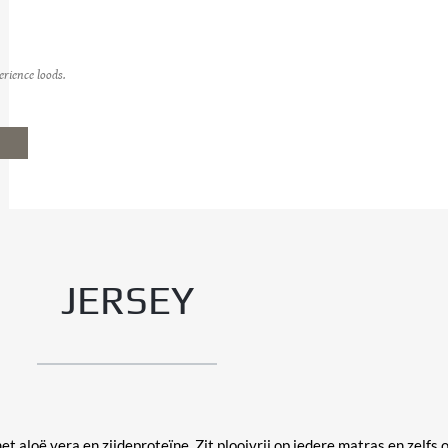
erience loods.
JERSEY
et aloë vera en zijdeproteïne. Zit plooivrij op iedere matras en zelfs