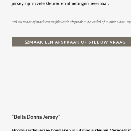
jersey zijn in vele kleuren en afmetingen leverbaar.
Stel uw vraag of maak een vrijblijvende afspraak in de winkel of in onze slaap Exp
MAAK EEN AFSPRAAK OF STEL UW VRAAG
“Bella Donna Jersey”
Hoogwaardig jersey hoeslaken in
54 mooie kleuren
. Veredeld m