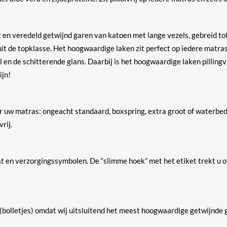
t en veredeld getwijnd garen van katoen met lange vezels, gebreid to
t de topklasse. Het hoogwaardige laken zit perfect op iedere matras
 en de schitterende glans. Daarbij is het hoogwaardige laken pillingv
ijn!
or uw matras: ongeacht standaard, boxspring, extra groot of waterb
rij.
at en verzorgingssymbolen. De “slimme hoek” met het etiket trekt u 
(bolletjes) omdat wij uitsluitend het meest hoogwaardige getwijnde 