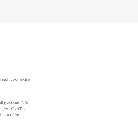
raad (voor extra
lig katoen, 3 %
volgens ÖkoTex-
rtrauen” en