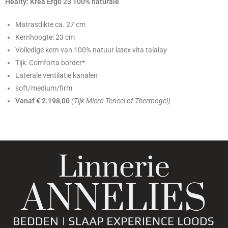
Healty: Krea Ergo 23 100% naturale
Matrasdikte ca. 27 cm
Kernhoogte: 23 cm
Volledige kern van 100% natuur latex vita talalay
Tijk: Comforta border*
Laterale ventilatie kanalen
soft/medium/firm
Vanaf € 2.198,00
(Tijk Micro Tencel of Thermogel)