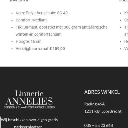
HUD
Kern: Polyether schuim SG 40
Ke
Comfort: Medium
Co
Tijk: Damast, doorstikt met 300 gram antiallergische
Ti
watten en comfortschuim
an
Hoogte: 16 cm
H
Verkrijgbaar
vanaf € 159,00
V
ADRES WINKEL
Rading 46A
1231 KB
Loosdrecht
Wij beschikken over eigen gratis
035 – 58 23 668
parkeerplaatsen !