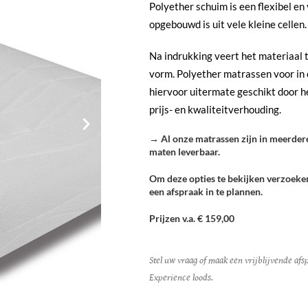
Polyether schuim is een flexibel en
opgebouwd is uit vele kleine cellen.
Na indrukking veert het materiaal t
vorm. Polyether matrassen voor in c
hiervoor uitermate geschikt door h
prijs- en kwaliteitverhouding.
→
Al onze matrassen zijn in meerder
maten leverbaar.
Om deze opties te bekijken verzoeken
een afspraak in te plannen.
Prijzen v.a. € 159,00
Stel uw vraag of maak een vrijblijvende afsp
Experience loods.