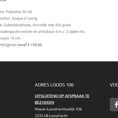
SON
rn: Polyether SG 40
mfort: Soepel of stevig
jk: Dubbeldoekhoes, doorstikt met 300 gram
tiallergische watten en afritsbaar d.m.v. 2 zijden rits
oogte: 16 cm
erkrijgbaar
vanaf € 159,00
ADRES LOODS 106
VOL
UITSLUITEND OP AFSPRAAK TE
BEZOEKEN
Nieuw-Loosdrechtsedijk 106
1231 LB Loosdrecht