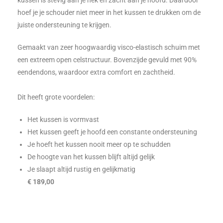
kussen is stevig aan je nek en zacht aan je hoofd. Daardoor
hoef je je schouder niet meer in het kussen te drukken om de
juiste ondersteuning te krijgen.
Gemaakt van zeer hoogwaardig visco-elastisch schuim met
een extreem open celstructuur. Bovenzijde gevuld met 90%
eendendons, waardoor extra comfort en zachtheid.
Dit heeft grote voordelen:
Het kussen is vormvast
Het kussen geeft je hoofd een constante ondersteuning
Je hoeft het kussen nooit meer op te schudden
De hoogte van het kussen blijft altijd gelijk
Je slaapt altijd rustig en gelijkmatig
€ 189,00